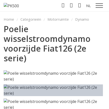
NL
Toon n
Home
Categorieën
Motorruimte
Dynamo
Poelie
wisselstroomdynamo
voorzijde Fiat126 (2e
serie)